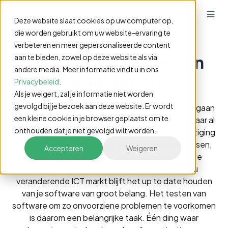
Deze website slaat cookies op uw computer op,
die worden gebruikt om uw website-ervaring te
verbeteren en meer gepersonaliseerde content
Veranderende wet- en
aan te bieden, zowel op deze website als via
andere media. Meer informatie vindt u in ons
regelgeving
Privacybeleid
.
Als je weigert, zal je informatie niet worden
gevolgd bij je bezoek aan deze website. Er wordt
Meegaan met ontwikkelingen betekent ook meegaan
een kleine cookie in je browser geplaatst om te
met verandering. In de wereld van ICT komt dit maar al
onthouden dat je niet gevolgd wilt worden.
te vaak naar voren. Waar de een bij een kleine wijziging
grote gevolgen ervaart op zijn dagelijkse processen,
Accepteren
Weigeren
voelt het voor de ander alsof de wijziging op de
achtergrond is doorgevoerd. In deze continu
veranderende ICT markt blijft het up to date houden
van je software van groot belang. Het testen van
software om zo onvoorziene problemen te voorkomen
is daarom een belangrijke taak. Één ding waar