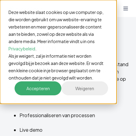
Deze website slaat cookies op uw computer op,
die worden gebruikt om uw website-ervaring te
verbeteren en meer gepersonaliseerde content
Direct een demo
aan te bieden, zowel op deze website als via
andere media. Meer informatie vindt u in ons
aanvragen
Privacybeleid
.
Als je weigert, zal je informatie niet worden
gevolgd bij je bezoek aan deze website. Er wordt
Afhankelijk van de behoefte kan een demo op afstand
een kleine cookie in je browser geplaatst om te
(middels schermdelen) of bij jou op locatie worden
onthouden dat je niet gevolgd wilt worden.
verzorgd. We nemen binnen 24 uur contact met je op
om dit verder af te stemmen.
Accepteren
Weigeren
Introductie Supportbook
Professionaliseren van processen
Live demo