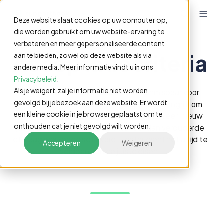
Deze website slaat cookies op uw computer op,
die worden gebruikt om uw website-ervaring te
verbeteren en meer gepersonaliseerde content
Acceptatiecriteria
aan te bieden, zowel op deze website als via
andere media. Meer informatie vindt u in ons
Privacybeleid
.
Als je weigert, zal je informatie niet worden
De software die we gebruiken zijn onmisbaar voor
gevolgd bij je bezoek aan deze website. Er wordt
onze dagelijkse processen. Het is dus belangrijk om
een kleine cookie in je browser geplaatst om te
deze tijdig te updaten of te voorzien van een nieuw
onthouden dat je niet gevolgd wilt worden.
jasje. Er is namelijk niets vervelender dan verouderde
of traag werkende software. Echter dient het altijd te
Accepteren
Weigeren
voldoen aan de juiste eisen.