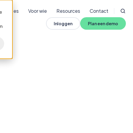
erenties
Voor wie
Resources
Contact
de
Inloggen
Plan een demo
om