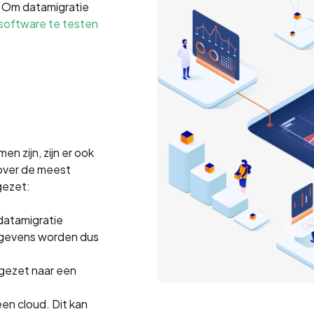
. Om datamigratie
software te testen
n zijn, zijn er ook
 over de meest
gezet:
 datamigratie
egevens worden dus
gezet naar een
en cloud. Dit kan