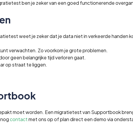
ratietest ben je zeker van een goed functionerende overgang
ten
atietest weet je zeker dat je data niet in verkeerde handen k
e kunt verwachten. Zo voorkom je grote problemen.
oor geen belangrijke tijd verloren gaat.
r op straat te liggen.
portbook
epakt moet worden. Een migratietest van Supportbook brengt 
g nog
contact
met ons op of plan direct een demo via ondersta