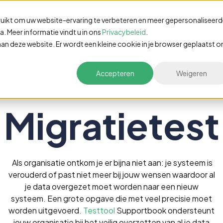
Testmanagement
Waarom
Ref
uikt om uw website-ervaring te verbeteren en meer gepersonaliseer
. Meer informatie vindt u in ons
Privacybeleid
.
k aan deze website. Er wordt een kleine cookie in je browser geplaatst 
Accepteren
Weigeren
Migratietest
Als organisatie ontkom je er bijna niet aan: je systeem is
verouderd of past niet meer bij jouw wensen waardoor al
je data overgezet moet worden naar een nieuw
systeem. Een grote opgave die met veel precisie moet
worden uitgevoerd.
Testtool
Supportbook ondersteunt
jouw organisatie bij het veilig overzetten van al je data